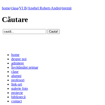
home
/
clasa
/
VI B
/
Anghel Robert-Andrei
/
premii
Cãutare
home
despre noi
admitere
Învăţământ primar
clase
alumni
profesori
link-uri
galerie foto
proiecte
bibliotecă
contact