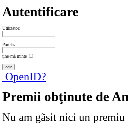
Autentificare
Utilizator:
Parola:
ţine-mã minte
OpenID?
Premii obţinute de A
Nu am gãsit nici un premiu a