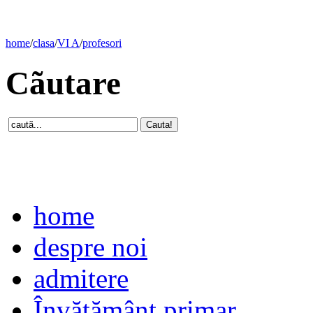
home
/
clasa
/
VI A
/
profesori
Cãutare
home
despre noi
admitere
Învăţământ primar