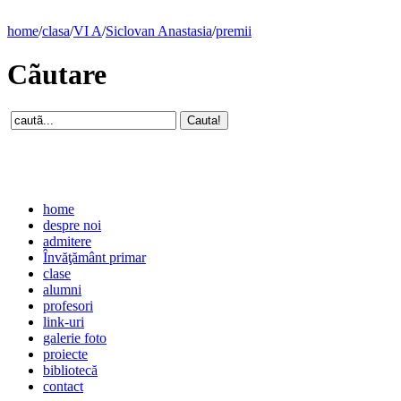
home
/
clasa
/
VI A
/
Siclovan Anastasia
/
premii
Cãutare
home
despre noi
admitere
Învăţământ primar
clase
alumni
profesori
link-uri
galerie foto
proiecte
bibliotecă
contact