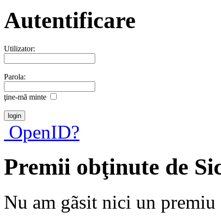
Autentificare
Utilizator:
Parola:
ţine-mã minte
OpenID?
Premii obţinute de Si
Nu am gãsit nici un premiu a