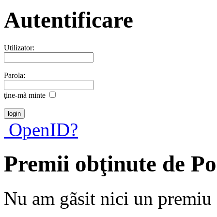
Autentificare
Utilizator:
Parola:
ţine-mã minte
OpenID?
Premii obţinute de P
Nu am gãsit nici un premiu a