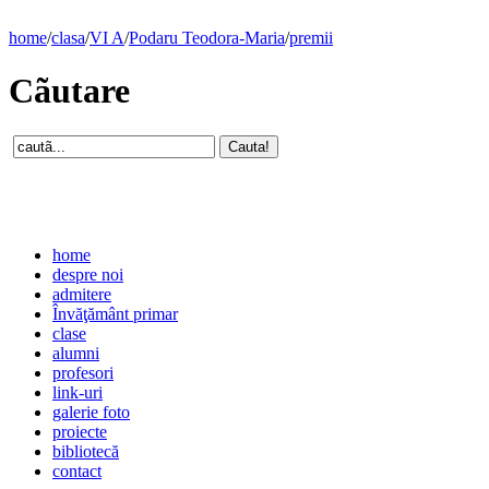
home
/
clasa
/
VI A
/
Podaru Teodora-Maria
/
premii
Cãutare
home
despre noi
admitere
Învăţământ primar
clase
alumni
profesori
link-uri
galerie foto
proiecte
bibliotecă
contact