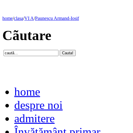
home
/
clasa
/
VI A
/
Paunescu Armand-Iosif
Cãutare
home
despre noi
admitere
Învăţământ primar