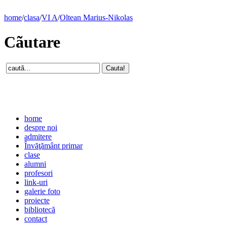
home
/
clasa
/
VI A
/
Oltean Marius-Nikolas
Cãutare
home
despre noi
admitere
Învăţământ primar
clase
alumni
profesori
link-uri
galerie foto
proiecte
bibliotecă
contact