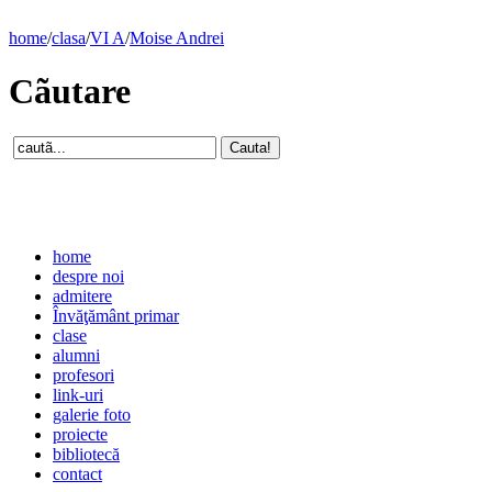
home
/
clasa
/
VI A
/
Moise Andrei
Cãutare
home
despre noi
admitere
Învăţământ primar
clase
alumni
profesori
link-uri
galerie foto
proiecte
bibliotecă
contact