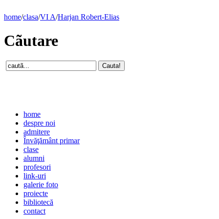
home
/
clasa
/
VI A
/
Harjan Robert-Elias
Cãutare
home
despre noi
admitere
Învăţământ primar
clase
alumni
profesori
link-uri
galerie foto
proiecte
bibliotecă
contact