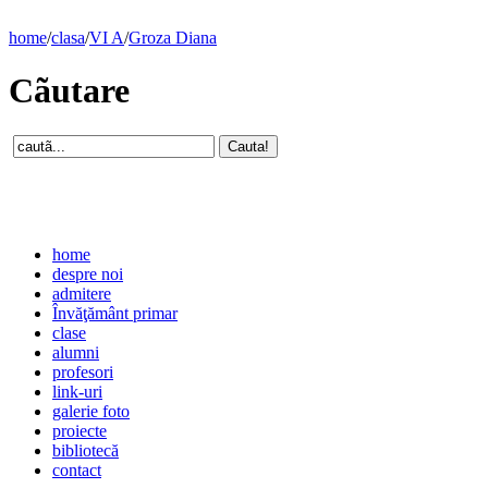
home
/
clasa
/
VI A
/
Groza Diana
Cãutare
home
despre noi
admitere
Învăţământ primar
clase
alumni
profesori
link-uri
galerie foto
proiecte
bibliotecă
contact