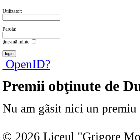
Utilizator:
Parola:
ţine-mã minte
OpenID?
Premii obţinute de D
Nu am gãsit nici un premiu a
© 2026 Liceul "Grigore Moi