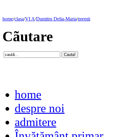
home
/
clasa
/
VI A
/
Dumitru Delia-Maria
/
premii
Cãutare
home
despre noi
admitere
Învăţământ primar