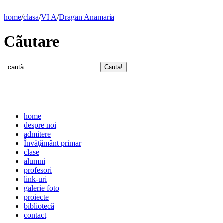
home
/
clasa
/
VI A
/
Dragan Anamaria
Cãutare
home
despre noi
admitere
Învăţământ primar
clase
alumni
profesori
link-uri
galerie foto
proiecte
bibliotecă
contact