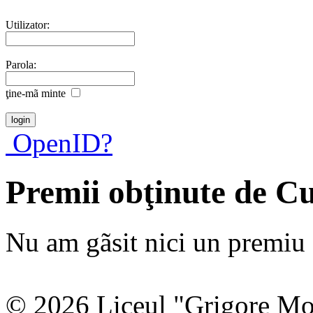
Utilizator:
Parola:
ţine-mã minte
OpenID?
Premii obţinute de Cu
Nu am gãsit nici un premiu a
© 2026 Liceul "Grigore Moi