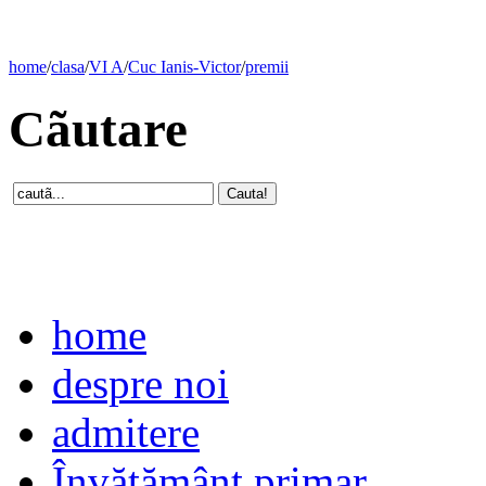
home
/
clasa
/
VI A
/
Cuc Ianis-Victor
/
premii
Cãutare
home
despre noi
admitere
Învăţământ primar