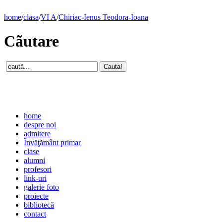
home
/
clasa
/
VI A
/
Chiriac-Ienus Teodora-Ioana
Cãutare
home
despre noi
admitere
Învăţământ primar
clase
alumni
profesori
link-uri
galerie foto
proiecte
bibliotecă
contact