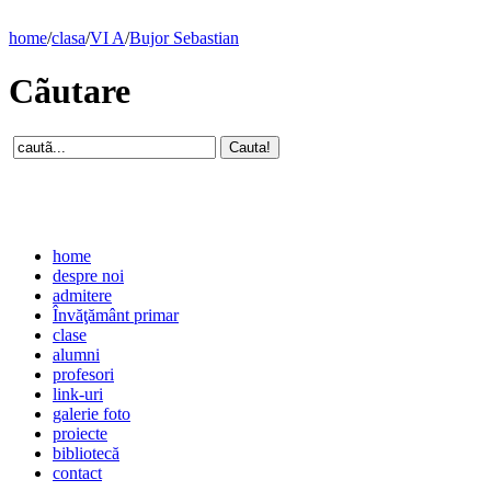
home
/
clasa
/
VI A
/
Bujor Sebastian
Cãutare
home
despre noi
admitere
Învăţământ primar
clase
alumni
profesori
link-uri
galerie foto
proiecte
bibliotecă
contact