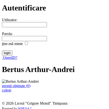
Autentificare
Utilizator:
Parola:
ţine-mã minte
OpenID?
Bertus Arthur-Andrei
premii obţinute (0)
colegi
© 2026 Liceul "Grigore Moisil" Timişoara
Powered by
WSP 0.4.7