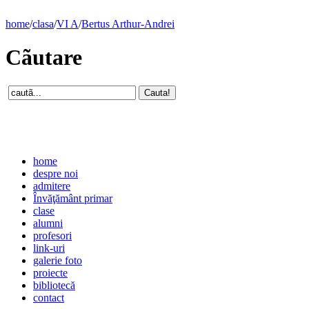
home
/
clasa
/
VI A
/
Bertus Arthur-Andrei
Cãutare
home
despre noi
admitere
Învăţământ primar
clase
alumni
profesori
link-uri
galerie foto
proiecte
bibliotecă
contact