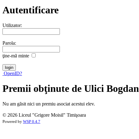
Autentificare
Utilizator:
Parola:
ţine-mã minte
OpenID?
Premii obţinute de Ulici Bogda
Nu am gãsit nici un premiu asociat acestui elev.
© 2026 Liceul "Grigore Moisil" Timişoara
Powered by
WSP 0.4.7