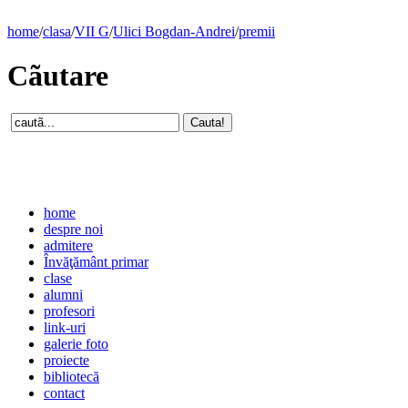
home
/
clasa
/
VII G
/
Ulici Bogdan-Andrei
/
premii
Cãutare
home
despre noi
admitere
Învăţământ primar
clase
alumni
profesori
link-uri
galerie foto
proiecte
bibliotecă
contact