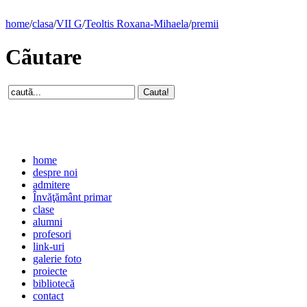
home
/
clasa
/
VII G
/
Teoltis Roxana-Mihaela
/
premii
Cãutare
home
despre noi
admitere
Învăţământ primar
clase
alumni
profesori
link-uri
galerie foto
proiecte
bibliotecă
contact