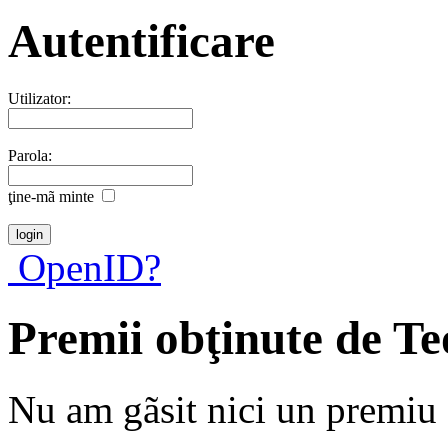
Autentificare
Utilizator:
Parola:
ţine-mã minte
OpenID?
Premii obţinute de T
Nu am gãsit nici un premiu a