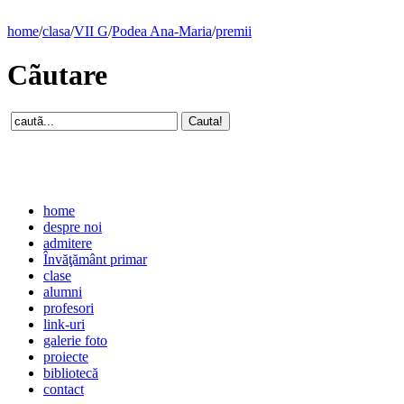
home
/
clasa
/
VII G
/
Podea Ana-Maria
/
premii
Cãutare
home
despre noi
admitere
Învăţământ primar
clase
alumni
profesori
link-uri
galerie foto
proiecte
bibliotecă
contact