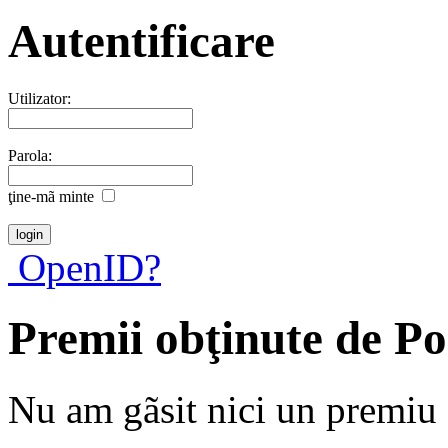
Autentificare
Utilizator:
Parola:
ţine-mã minte
OpenID?
Premii obţinute de P
Nu am gãsit nici un premiu a