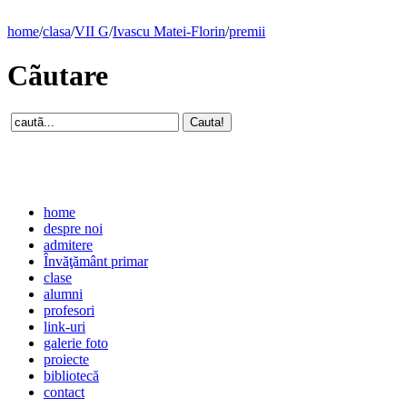
home
/
clasa
/
VII G
/
Ivascu Matei-Florin
/
premii
Cãutare
home
despre noi
admitere
Învăţământ primar
clase
alumni
profesori
link-uri
galerie foto
proiecte
bibliotecă
contact