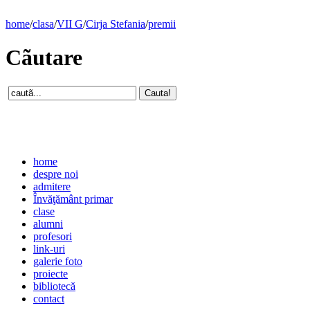
home
/
clasa
/
VII G
/
Cirja Stefania
/
premii
Cãutare
home
despre noi
admitere
Învăţământ primar
clase
alumni
profesori
link-uri
galerie foto
proiecte
bibliotecă
contact