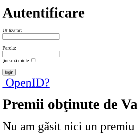
Autentificare
Utilizator:
Parola:
ţine-mã minte
OpenID?
Premii obţinute de V
Nu am gãsit nici un premiu a