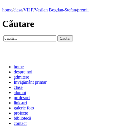
home
/
clasa
/
VII F
/
Vasilan Bogdan-Stefan
/
premii
Cãutare
home
despre noi
admitere
Învăţământ primar
clase
alumni
profesori
link-uri
galerie foto
proiecte
bibliotecă
contact