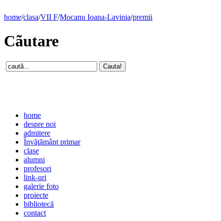
home
/
clasa
/
VII F
/
Mocanu Ioana-Lavinia
/
premii
Cãutare
home
despre noi
admitere
Învăţământ primar
clase
alumni
profesori
link-uri
galerie foto
proiecte
bibliotecă
contact