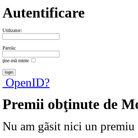
Autentificare
Utilizator:
Parola:
ţine-mã minte
OpenID?
Premii obţinute de M
Nu am gãsit nici un premiu a