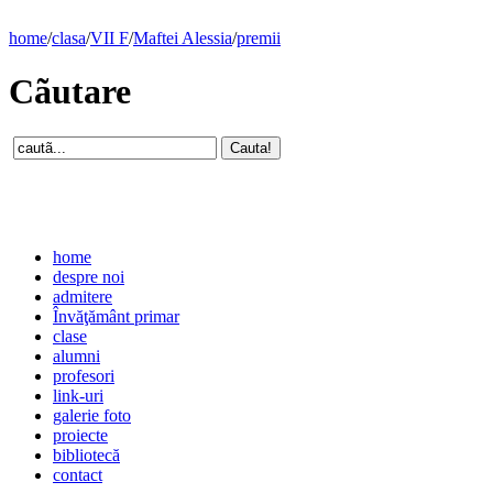
home
/
clasa
/
VII F
/
Maftei Alessia
/
premii
Cãutare
home
despre noi
admitere
Învăţământ primar
clase
alumni
profesori
link-uri
galerie foto
proiecte
bibliotecă
contact