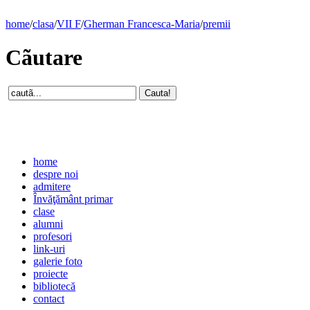
home
/
clasa
/
VII F
/
Gherman Francesca-Maria
/
premii
Cãutare
home
despre noi
admitere
Învăţământ primar
clase
alumni
profesori
link-uri
galerie foto
proiecte
bibliotecă
contact