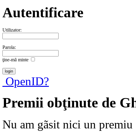
Autentificare
Utilizator:
Parola:
ţine-mã minte
OpenID?
Premii obţinute de 
Nu am gãsit nici un premiu a