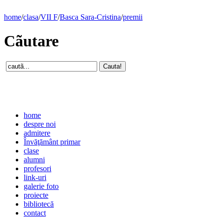
home
/
clasa
/
VII F
/
Basca Sara-Cristina
/
premii
Cãutare
home
despre noi
admitere
Învăţământ primar
clase
alumni
profesori
link-uri
galerie foto
proiecte
bibliotecă
contact