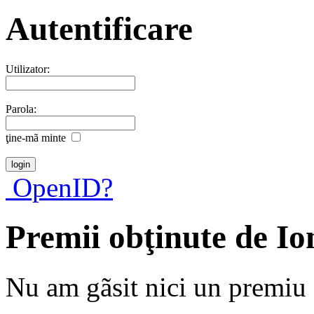
Autentificare
Utilizator:
Parola:
ţine-mã minte
OpenID?
Premii obţinute de I
Nu am gãsit nici un premiu a