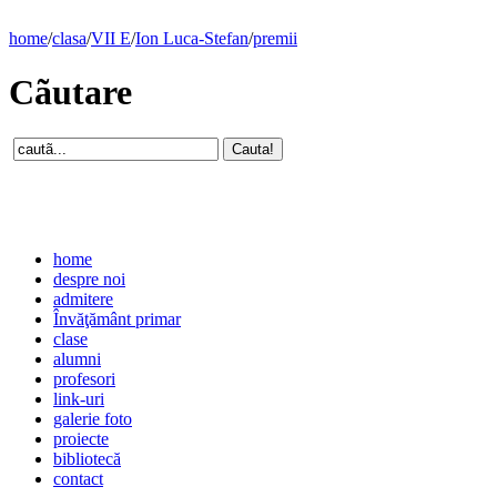
home
/
clasa
/
VII E
/
Ion Luca-Stefan
/
premii
Cãutare
home
despre noi
admitere
Învăţământ primar
clase
alumni
profesori
link-uri
galerie foto
proiecte
bibliotecă
contact