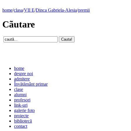
home
/
clasa
/
VII E
/
Dinca Gabriela-Alesia
/
premii
Cãutare
home
despre noi
admitere
Învăţământ primar
clase
alumni
profesori
link-uri
galerie foto
proiecte
bibliotecă
contact