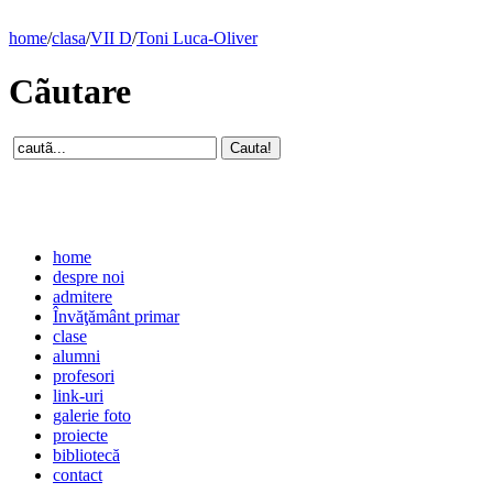
home
/
clasa
/
VII D
/
Toni Luca-Oliver
Cãutare
home
despre noi
admitere
Învăţământ primar
clase
alumni
profesori
link-uri
galerie foto
proiecte
bibliotecă
contact