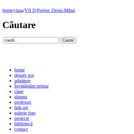
home
/
clasa
/
VII D
/
Perijoc Denis-Mihai
Cãutare
home
despre noi
admitere
Învăţământ primar
clase
alumni
profesori
link-uri
galerie foto
proiecte
bibliotecă
contact