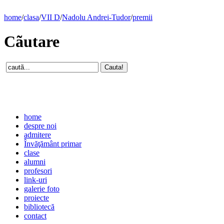
home
/
clasa
/
VII D
/
Nadolu Andrei-Tudor
/
premii
Cãutare
home
despre noi
admitere
Învăţământ primar
clase
alumni
profesori
link-uri
galerie foto
proiecte
bibliotecă
contact