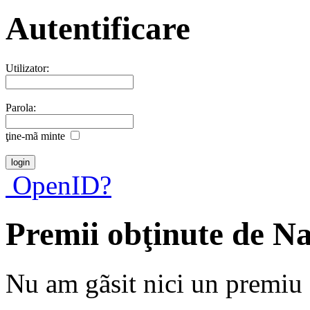
Autentificare
Utilizator:
Parola:
ţine-mã minte
OpenID?
Premii obţinute de N
Nu am gãsit nici un premiu a