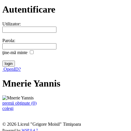
Autentificare
Utilizator:
Parola:
ţine-mã minte
OpenID?
Mnerie Yannis
premii obţinute (0)
colegi
© 2026 Liceul "Grigore Moisil" Timişoara
Powered by
WSP 0.4.7