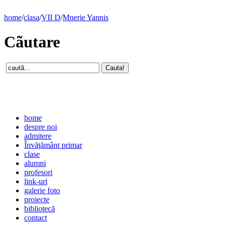
home
/
clasa
/
VII D
/
Mnerie Yannis
Cãutare
home
despre noi
admitere
Învăţământ primar
clase
alumni
profesori
link-uri
galerie foto
proiecte
bibliotecă
contact