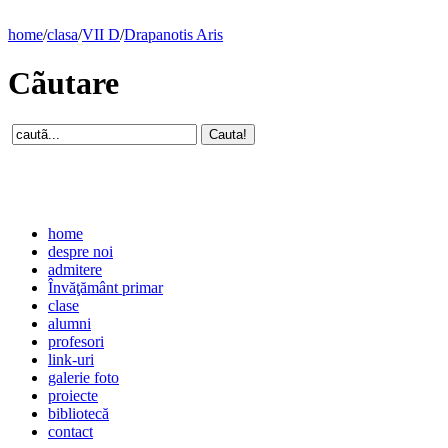
home
/
clasa
/
VII D
/
Drapanotis Aris
Cãutare
home
despre noi
admitere
Învăţământ primar
clase
alumni
profesori
link-uri
galerie foto
proiecte
bibliotecă
contact