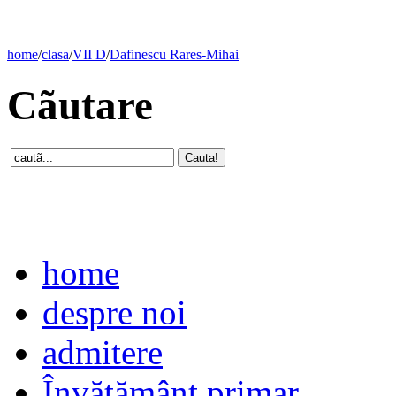
home
/
clasa
/
VII D
/
Dafinescu Rares-Mihai
Cãutare
home
despre noi
admitere
Învăţământ primar