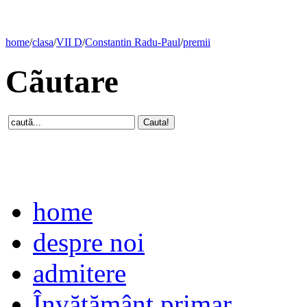
home
/
clasa
/
VII D
/
Constantin Radu-Paul
/
premii
Cãutare
home
despre noi
admitere
Învăţământ primar