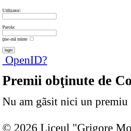
Utilizator:
Parola:
ţine-mã minte
OpenID?
Premii obţinute de C
Nu am gãsit nici un premiu a
© 2026 Liceul "Grigore Moi