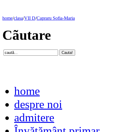
home
/
clasa
/
VII D
/
Capraru Sofia-Maria
Cãutare
home
despre noi
admitere
Învăţământ primar