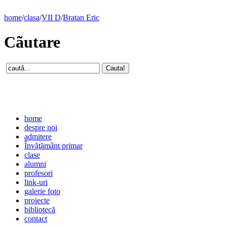
home
/
clasa
/
VII D
/
Bratan Eric
Cãutare
home
despre noi
admitere
Învăţământ primar
clase
alumni
profesori
link-uri
galerie foto
proiecte
bibliotecă
contact