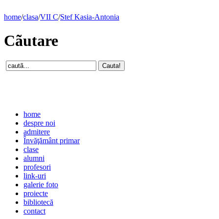
home
/
clasa
/
VII C
/
Stef Kasia-Antonia
Cãutare
home
despre noi
admitere
Învăţământ primar
clase
alumni
profesori
link-uri
galerie foto
proiecte
bibliotecă
contact