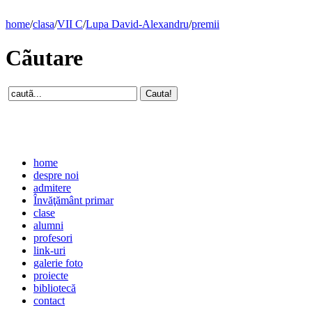
home
/
clasa
/
VII C
/
Lupa David-Alexandru
/
premii
Cãutare
home
despre noi
admitere
Învăţământ primar
clase
alumni
profesori
link-uri
galerie foto
proiecte
bibliotecă
contact