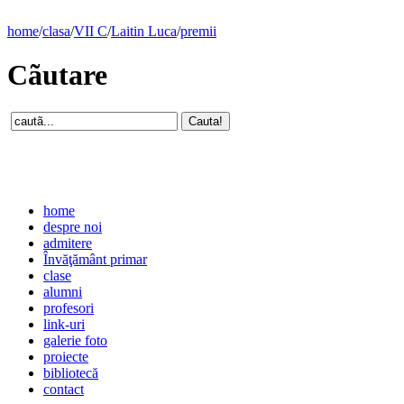
home
/
clasa
/
VII C
/
Laitin Luca
/
premii
Cãutare
home
despre noi
admitere
Învăţământ primar
clase
alumni
profesori
link-uri
galerie foto
proiecte
bibliotecă
contact