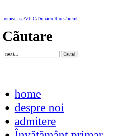
home
/
clasa
/
VII C
/
Dubariu Rares
/
premii
Cãutare
home
despre noi
admitere
Învăţământ primar