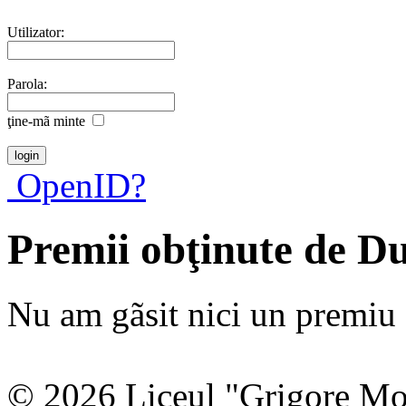
Utilizator:
Parola:
ţine-mã minte
OpenID?
Premii obţinute de D
Nu am gãsit nici un premiu a
© 2026 Liceul "Grigore Moi