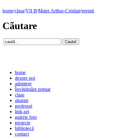
home
/
clasa
/
VII B
/
Maier Arthur-Cristian
/
premii
Cãutare
home
despre noi
admitere
Învăţământ primar
clase
alumni
profesori
link-uri
galerie foto
proiecte
bibliotecă
contact