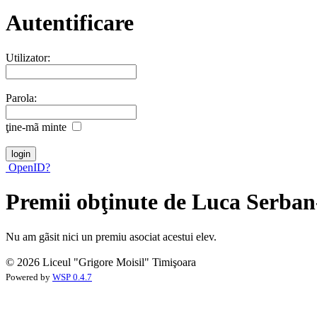
Autentificare
Utilizator:
Parola:
ţine-mã minte
OpenID?
Premii obţinute de Luca Serba
Nu am gãsit nici un premiu asociat acestui elev.
© 2026 Liceul "Grigore Moisil" Timişoara
Powered by
WSP 0.4.7