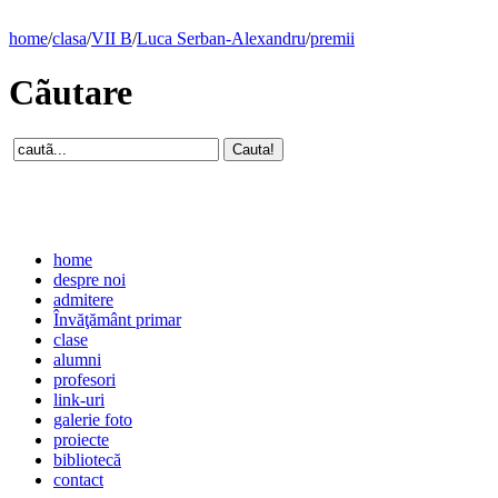
home
/
clasa
/
VII B
/
Luca Serban-Alexandru
/
premii
Cãutare
home
despre noi
admitere
Învăţământ primar
clase
alumni
profesori
link-uri
galerie foto
proiecte
bibliotecă
contact