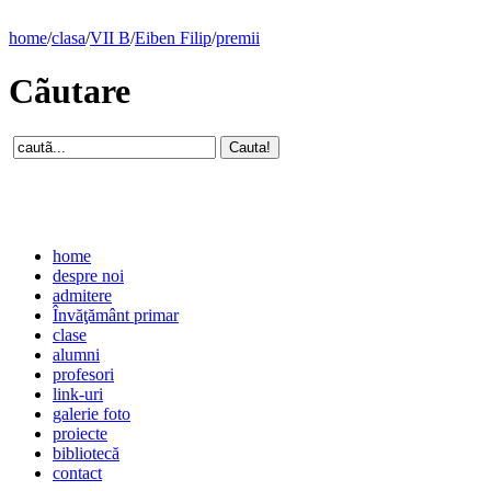
home
/
clasa
/
VII B
/
Eiben Filip
/
premii
Cãutare
home
despre noi
admitere
Învăţământ primar
clase
alumni
profesori
link-uri
galerie foto
proiecte
bibliotecă
contact