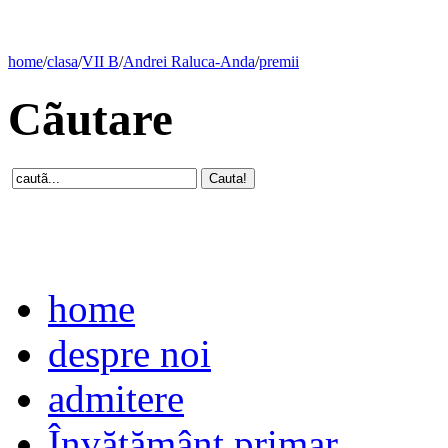
home
/
clasa
/
VII B
/
Andrei Raluca-Anda
/
premii
Cãutare
home
despre noi
admitere
Învăţământ primar