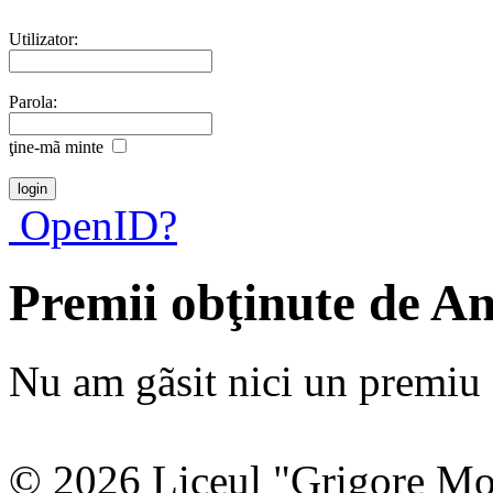
Utilizator:
Parola:
ţine-mã minte
OpenID?
Premii obţinute de A
Nu am gãsit nici un premiu a
© 2026 Liceul "Grigore Moi