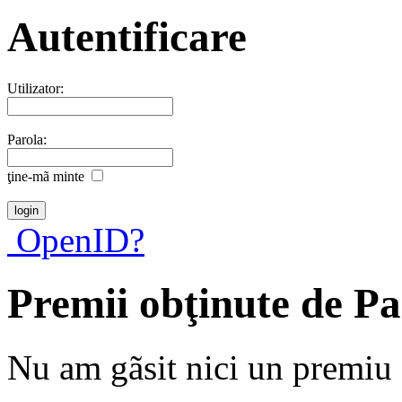
Autentificare
Utilizator:
Parola:
ţine-mã minte
OpenID?
Premii obţinute de P
Nu am gãsit nici un premiu a