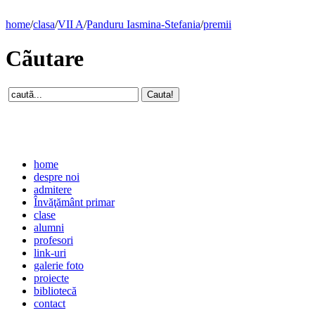
home
/
clasa
/
VII A
/
Panduru Iasmina-Stefania
/
premii
Cãutare
home
despre noi
admitere
Învăţământ primar
clase
alumni
profesori
link-uri
galerie foto
proiecte
bibliotecă
contact