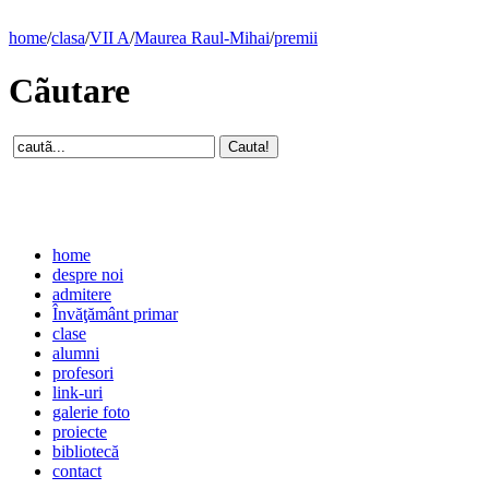
home
/
clasa
/
VII A
/
Maurea Raul-Mihai
/
premii
Cãutare
home
despre noi
admitere
Învăţământ primar
clase
alumni
profesori
link-uri
galerie foto
proiecte
bibliotecă
contact