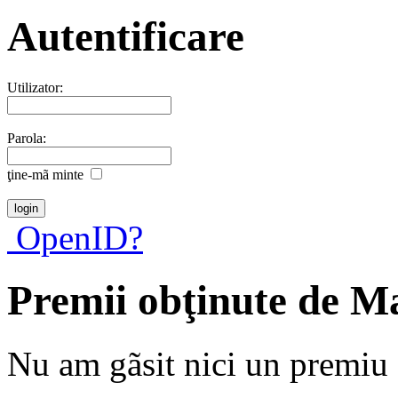
Autentificare
Utilizator:
Parola:
ţine-mã minte
OpenID?
Premii obţinute de M
Nu am gãsit nici un premiu a