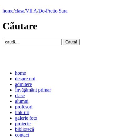
home
/
clasa
/
VII A
/
De-Pretto Sara
Cãutare
home
despre noi
admitere
Învăţământ primar
clase
alumni
profesori
link-uri
galerie foto
proiecte
bibliotecă
contact