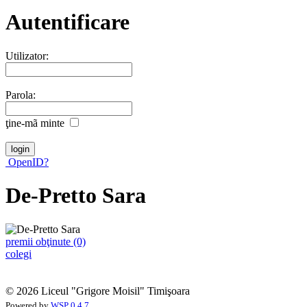
Autentificare
Utilizator:
Parola:
ţine-mã minte
OpenID?
De-Pretto Sara
premii obţinute (0)
colegi
© 2026 Liceul "Grigore Moisil" Timişoara
Powered by
WSP 0.4.7