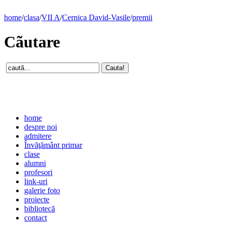
home
/
clasa
/
VII A
/
Cernica David-Vasile
/
premii
Cãutare
home
despre noi
admitere
Învăţământ primar
clase
alumni
profesori
link-uri
galerie foto
proiecte
bibliotecă
contact