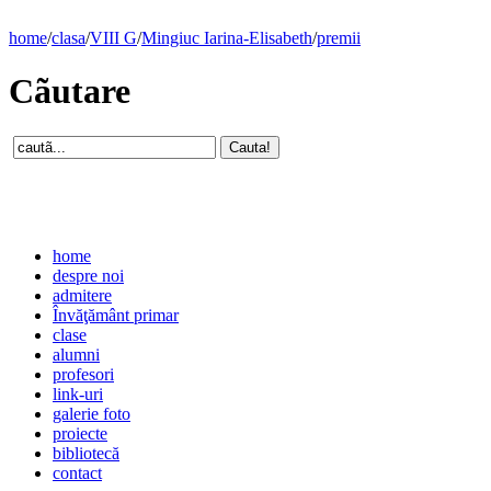
home
/
clasa
/
VIII G
/
Mingiuc Iarina-Elisabeth
/
premii
Cãutare
home
despre noi
admitere
Învăţământ primar
clase
alumni
profesori
link-uri
galerie foto
proiecte
bibliotecă
contact