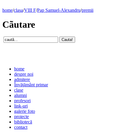
home
/
clasa
/
VIII F
/
Pap Samuel-Alexandru
/
premii
Cãutare
home
despre noi
admitere
Învăţământ primar
clase
alumni
profesori
link-uri
galerie foto
proiecte
bibliotecă
contact